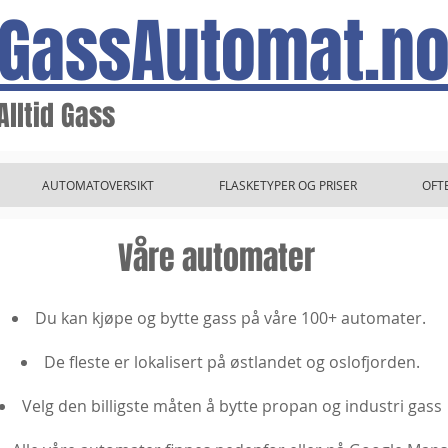
GassAutomat.n
Alltid Gass
AUTOMATOVERSIKT
FLASKETYPER OG PRISER
OFT
Våre automater
Du kan kjøpe og bytte gass på våre 100+ automater.
De fleste er lokalisert på østlandet og oslofjorden.
Velg den billigste måten å bytte propan og industri gass