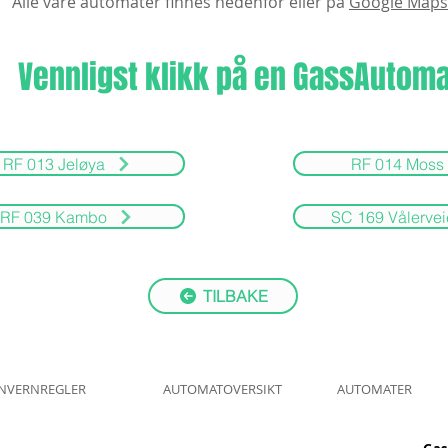
Alle våre automater finnes nedenfor eller på
G
oogle Maps
Vennligst klikk på en GassAutoma
RF 013 Jeløya
RF 014 Moss
RF 039 Kambo
SC 169 Vålerve
TILBAKE
NVERNREGLER
AUTOMATOVERSIKT
AUTOMATER