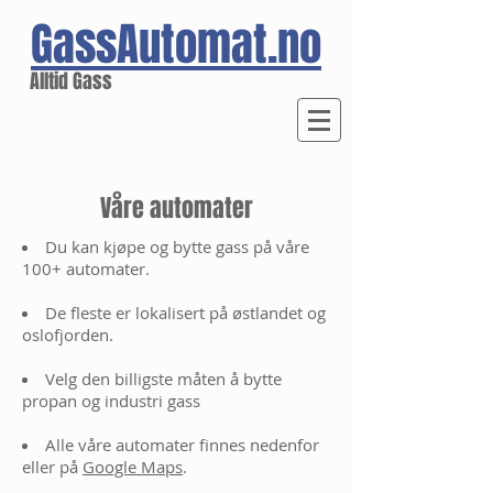
GassAutomat.no
Alltid Gass
Våre automater
Du kan kjøpe og bytte gass på våre
100+ automater.
De fleste er lokalisert på østlandet og
oslofjorden.
Velg den billigste måten å bytte
propan og industri gass
Alle våre automater finnes nedenfor
eller på
G
oogle Maps
.