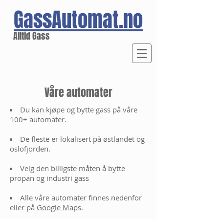
GassAutomat.no
Alltid Gass
Våre automater
Du kan kjøpe og bytte gass på våre
100+ automater.
De fleste er lokalisert på østlandet og
oslofjorden.
Velg den billigste måten å bytte
propan og industri gass
Alle våre automater finnes nedenfor
eller på
G
oogle Maps
.