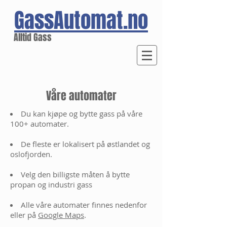
GassAutomat.no
Alltid Gass
Våre automater
Du kan kjøpe og bytte gass på våre
100+ automater.
De fleste er lokalisert på østlandet og
oslofjorden.
Velg den billigste måten å bytte
propan og industri gass
Alle våre automater finnes nedenfor
eller på
G
oogle Maps
.