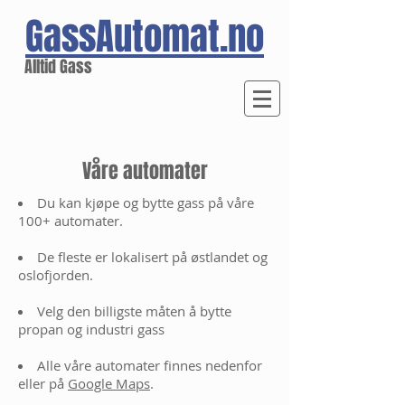
GassAutomat.no
Alltid Gass
Våre automater
Du kan kjøpe og bytte gass på våre
100+ automater.
De fleste er lokalisert på østlandet og
oslofjorden.
Velg den billigste måten å bytte
propan og industri gass
Alle våre automater finnes nedenfor
eller på
G
oogle Maps
.