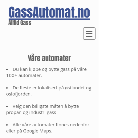
GassAutomat.no
Alltid Gass
Våre automater
Du kan kjøpe og bytte gass på våre
100+ automater.
De fleste er lokalisert på østlandet og
oslofjorden.
Velg den billigste måten å bytte
propan og industri gass
Alle våre automater finnes nedenfor
eller på
G
oogle Maps
.