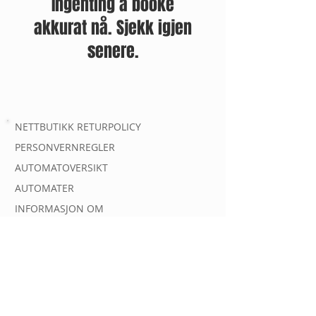
Ingenting å booke
akkurat nå. Sjekk igjen
senere.
NETTBUTIKK RETURPOLICY
PERSONVERNREGLER
AUTOMATOVERSIKT
AUTOMATER
INFORMASJON OM
KONTAKT
Spørsmål og kundehenvendelser
Epost:
post@gassautomat.no
Tlf.
90363556