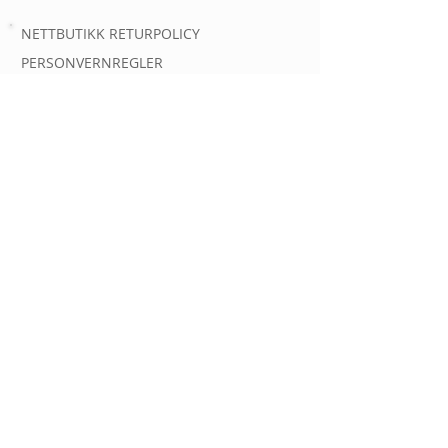
NETTBUTIKK RETURPOLICY
PERSONVERNREGLER
AUTOMATOVERSIKT
AUTOMATER
INFORMASJON OM
KONTAKT
Spørsmål og kundehenvendelser
Epost:
post@gassautomat.no
Tlf.
90363556
GassAutomat.no er eid og drevet av
Linde Gas AS
Org nr 934 863 909
Gjerdrums vei 8, 0484 Oslo