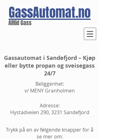
GassAutomat.no
Alltid Gass
Gassautomat i Sandefjord – Kjøp
eller bytte propan og sveisegass
24/7
Beliggenhet:
v/ MENY Granholmen
Adresse:
Hystadveien 290, 3231 Sandefjord
Trykk på en av følgende knapper for å
se mer om: