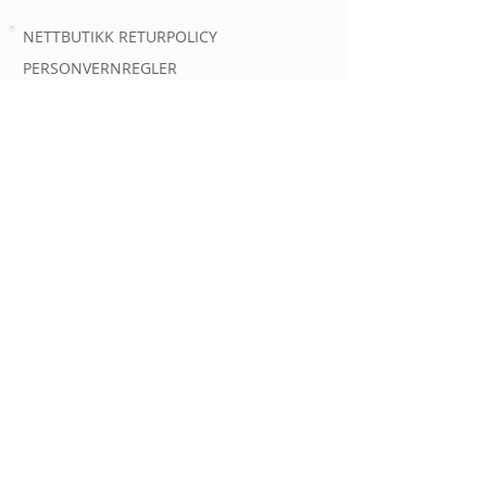
NETTBUTIKK RETURPOLICY
PERSONVERNREGLER
AUTOMATOVERSIKT
AUTOMATER
INFORMASJON OM
KONTAKT
Spørsmål og kundehenvendelser
Epost:
post@gassautomat.no
Tlf.
90363556
GassAutomat.no er eid og drevet av
Linde Gas AS
Org nr 934 863 909
Gjerdrums vei 8, 0484 Oslo