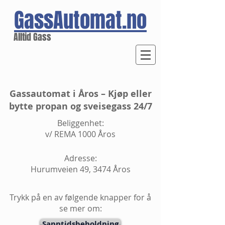
GassAutomat.no
Alltid Gass
Gassautomat i Åros – Kjøp eller
bytte propan og sveisegass 24/7
Beliggenhet:
v/ REMA 1000 Åros
Adresse:
Hurumveien 49, 3474 Åros
Trykk på en av følgende knapper for å
se mer om:
Sanntidsbeholdning