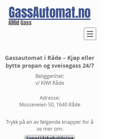
GassAutomat.no
Alltid Gass
Gassautomat i Råde – Kjøp eller
bytte propan og sveisegass 24/7
Beliggenhet:
v/ KIWI Råde
Adresse:
Mosseveien 50, 1640 Råde
Trykk på en av følgende knapper for å
se mer om:
Sanntidsbeholdning