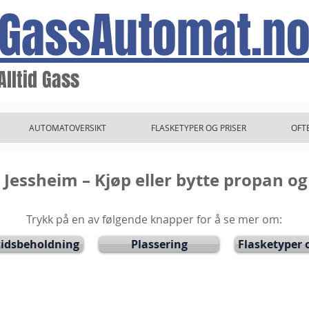
GassAutomat.n
Alltid Gass
AUTOMATOVERSIKT
FLASKETYPER OG PRISER
OFT
Jessheim – Kjøp eller bytte propan og
Trykk på en av følgende knapper for å se mer om:
idsbeholdning
Plassering
Flasketyper o