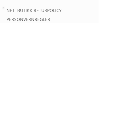
NETTBUTIKK RETURPOLICY
PERSONVERNREGLER
AUTOMATOVERSIKT
AUTOMATER
INFORMASJON OM
KONTAKT
Spørsmål og kundehenvendelser
Epost:
post@gassautomat.no
Tlf.
90363556
GassAutomat.no er eid og drevet av
Linde Gas AS
Org nr 934 863 909
Gjerdrums vei 8, 0484 Oslo