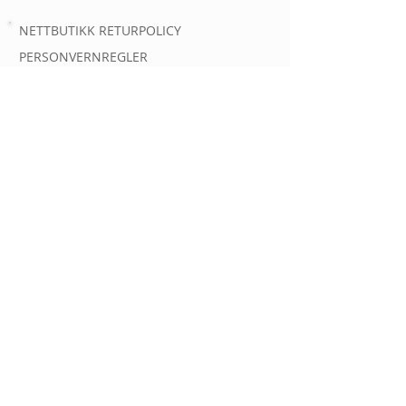
NETTBUTIKK RETURPOLICY
PERSONVERNREGLER
AUTOMATOVERSIKT
AUTOMATER
INFORMASJON OM
KONTAKT
Spørsmål og kundehenvendelser
Epost:
post@gassautomat.no
Tlf.
90363556
GassAutomat.no er eid og drevet av
Linde Gas AS
Org nr 934 863 909
Gjerdrums vei 8, 0484 Oslo