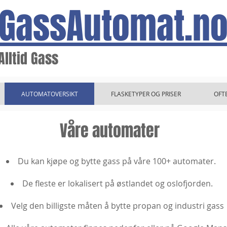
GassAutomat.n
Alltid Gass
AUTOMATOVERSIKT
FLASKETYPER OG PRISER
OFT
Våre automater
Du kan kjøpe og bytte gass på våre 100+ automater.
De fleste er lokalisert på østlandet og oslofjorden.
Velg den billigste måten å bytte propan og industri gass