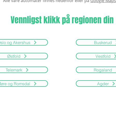
Alle våre automater finnes nedenfor eller på
G
oogle Maps
Vennligst klikk på regionen din
slo og Akershus
Buskerud
Østfold
Vestfold
Telemark
Rogaland
øre og Romsdal
Agder