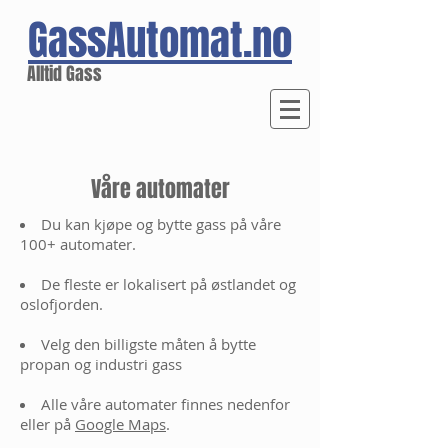
GassAutomat.no
Alltid Gass
Våre automater
Du kan kjøpe og bytte gass på våre
100+ automater.
De fleste er lokalisert på østlandet og
oslofjorden.
Velg den billigste måten å bytte
propan og industri gass
Alle våre automater finnes nedenfor
eller på
G
oogle Maps
.