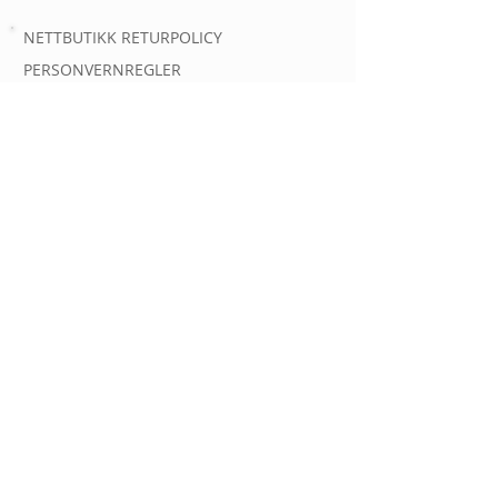
NETTBUTIKK RETURPOLICY
PERSONVERNREGLER
AUTOMATOVERSIKT
AUTOMATER
INFORMASJON OM
KONTAKT
Spørsmål og kundehenvendelser
Epost:
post@gassautomat.no
Tlf.
90363556
GassAutomat.no er eid og drevet av
Linde Gas AS
Org nr 934 863 909
Gjerdrums vei 8, 0484 Oslo